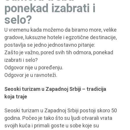
ponekad izabrati i
selo?
U vremenu kada možemo da biramo more, velike
gradove, luksuzne hotele i egzotične destinacije,
postavlja se jedno jednostavno pitanje:
Zašto je važno, pored svih tih odmora, ponekad
izabrati i selo?
Odgovor nije u poređenju.
Odgovor je u ravnoteži.
Seoski turizam u Zapadnoj Srbiji – tradicija
koja traje
Seoski turizam u Zapadnoj Srbiji postoji skoro 50
godina. Počeo je tako što su ljudi otvarali vrata
svojih kuća i primali goste u sobe koje su