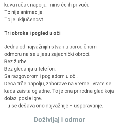
kuva ručak napolju, miris će ih privući.
To nije animacija.
To je uključenost.
Tri obroka i pogled u oči
Jedna od najvažnijih stvari u porodičnom
odmoru na selu jesu zajednički obroci.
Bez žurbe.
Bez gledanja u telefon.
Sa razgovorom i pogledom u oči.
Deca trče napolju, zaborave na vreme i vrate se
kada zaista ogladne. To je ona prirodna glad koja
dolazi posle igre.
Tu se dešava ono najvažnije – usporavanje.
Doživljaj i odmor