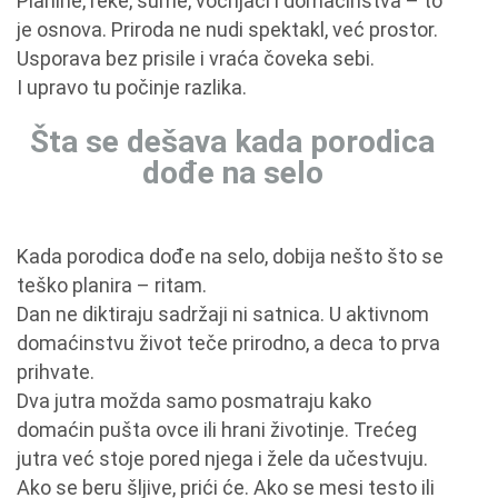
Planine, reke, šume, voćnjaci i domaćinstva – to
je osnova. Priroda ne nudi spektakl, već prostor.
Usporava bez prisile i vraća čoveka sebi.
I upravo tu počinje razlika.
Šta se dešava kada porodica
dođe na selo
Kada porodica dođe na selo, dobija nešto što se
teško planira – ritam.
Dan ne diktiraju sadržaji ni satnica. U aktivnom
domaćinstvu život teče prirodno, a deca to prva
prihvate.
Dva jutra možda samo posmatraju kako
domaćin pušta ovce ili hrani životinje. Trećeg
jutra već stoje pored njega i žele da učestvuju.
Ako se beru šljive, prići će. Ako se mesi testo ili