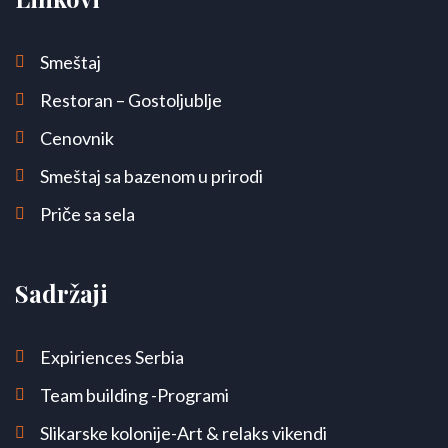
Smeštaj
Restoran – Gostoljublje
Cenovnik
Smeštaj sa bazenom u prirodi
Priče sa sela
Sadržaji
Expiriences Serbia
Team building -Programi
Slikarske kolonije-Art & relaks vikendi