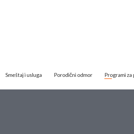
Smeštaj i usluga
Porodični odmor
Programi za