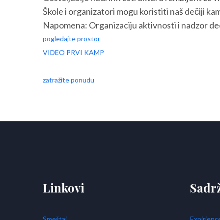
Škole i organizatori mogu koristiti naš dečiji k
Napomena: Organizaciju aktivnosti i nadzor dec
pogledajte prostor
VIDEO PRVI KAMP
zatražite ponudu
Linkovi
Sadrž
Smeštaj
Expirienc