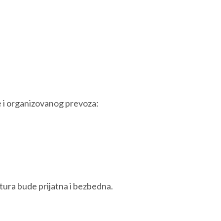
e i organizovanog prevoza:
tura bude prijatna i bezbedna.