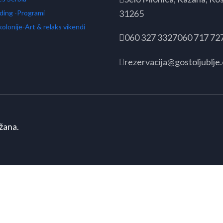
31265
ding -Programi
kolonije-Art & relaks vikendi
060 327 3327
060 717 72
rezervacija@gostoljublje
žana.