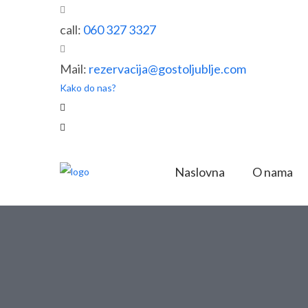
call:
060 327 3327
Mail:
rezervacija@gostoljublje.com
Kako do nas?
Naslovna
O nama