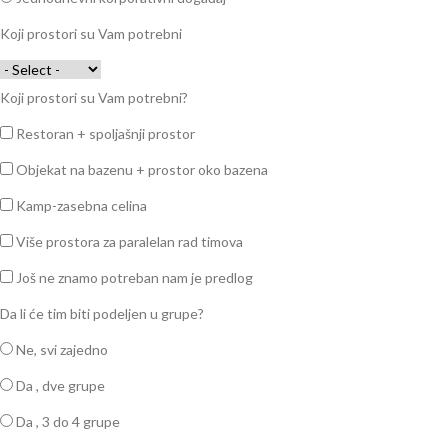
Koji prostori su Vam potrebni
Koji prostori su Vam potrebni?
Restoran + spoljašnji prostor
Objekat na bazenu + prostor oko bazena
Kamp-zasebna celina
Više prostora za paralelan rad timova
Još ne znamo potreban nam je predlog
Da li će tim biti podeljen u grupe?
Ne, svi zajedno
Da , dve grupe
Da , 3 do 4 grupe