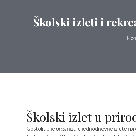
Školski izleti i rekr
Ho
Školski izlet u priro
Gostoljublje organizuje jednodnevne izlete i pr