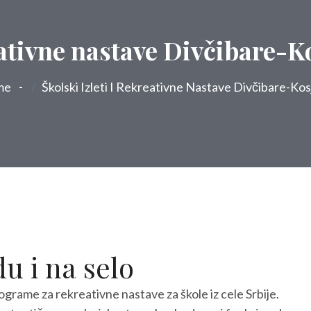
eativne nastave Divčibare-K
me
Školski Izleti I Rekreativne Nastave Divčibare-Kos
du i na selo
ograme za rekreativne nastave za škole iz cele Srbije.