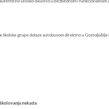
i autentično seosko iskustvo u bezbednom i funkcionalnom 
e školske grupe dolaze autobusom direktno u Gostoljublje i
 školovanju nekada