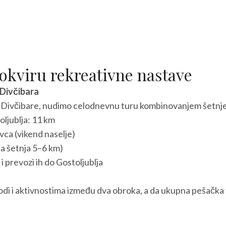
 okviru rekreativne nastave
Divčibara
na Divčibare, nudimo celodnevnu turu kombinovanjem šetnj
oljublja: 11 km
ca (vikend naselje)
na šetnja 5–6 km)
 prevozi ih do Gostoljublja
di i aktivnostima između dva obroka, a da ukupna pešačka 