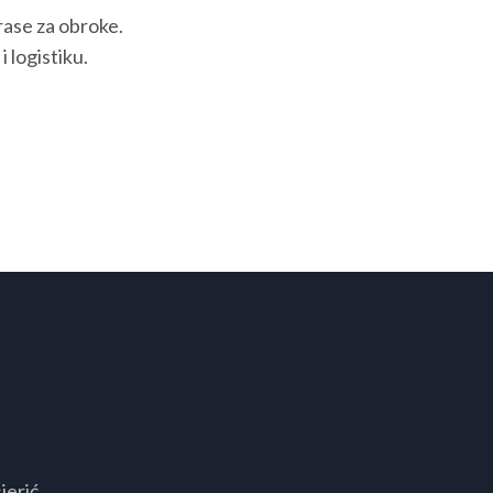
rase za obroke.
 logistiku.
jerić,