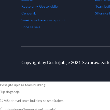
Restoran – Gostoljublje
Team buil
Cenovnik
Slikarske 
Smeštaj sa bazenom u prirodi
Priče sa sela
Copyright by Gostoljublje 2021. Sva prava zadr
Posaljite upit za team building
Tip događaja
Višednevni team building sa smeštajem
Jednodnevni korporativni događaj