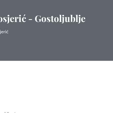
osjerić - Gostoljublje
jerić