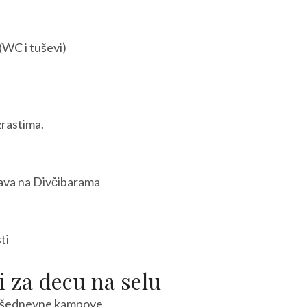
(WC i tuševi)
zrastima.
tava na Divčibarama
ti
i za decu na selu
 višednevne kampove.