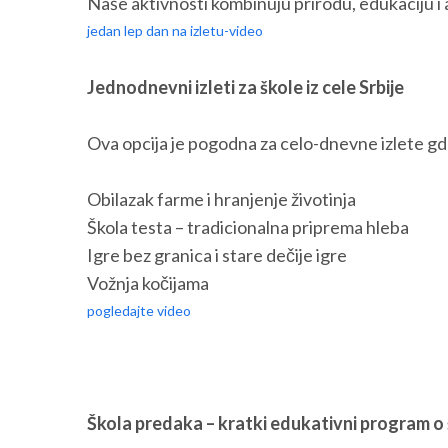
Naše aktivnosti kombinuju prirodu, edukaciju 
jedan lep dan na izletu-video
Jednodnevni izleti za škole iz cele Srbije
Ova opcija je pogodna za celo-dnevne izlete gd
Obilazak farme i hranjenje životinja
Škola testa – tradicionalna priprema hleba
Igre bez granica i stare dečije igre
Vožnja kočijama
pogledajte video
Škola predaka – kratki edukativni program o