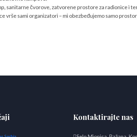
amp, sanitarne čvorove, zatvorene prostore za radionice i te
e vrše sami organizatori – mi obezbeđujemo samo prostor i
aji
Kontaktirajte nas
Selo Mionica, Ražana, Kos
es Serbia