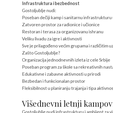
Infrastruktura i bezbednost
Gostoljublje nudi:
Poseban dečiji kamp i sanitarnu infrastrukturu 
Zatvoren prostor za radionice i učionice
Restoran i terasa za organizovanu ishranu
Veliku livadu za igre i aktivnosti
Sve je prilagođeno većim grupama i različitim u
Zašto Gostoljublje?
Organizacija jednodnevnih izleta iz cele Srbije
Poseban program za škole sa rekreativnih nas
Edukativne i zabavne aktivnosti u prirodi
Bezbedan i funkcionalan prostor
Fleksibilnost u planiranju trajanja i tipa aktivnos
Višednevni letnji kampov
Gostoljublje nudi infrastrukturu i ambijent za