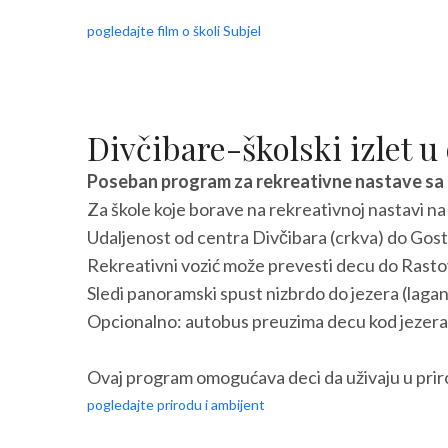
pogledajte film o školi Subjel
Divčibare-školski izlet u
Poseban program za rekreativne nastave sa 
Za škole koje borave na rekreativnoj nastavi 
Udaljenost od centra Divčibara (crkva) do Gost
Rekreativni vozić može prevesti decu do Rastov
Sledi panoramski spust nizbrdo do jezera (laga
Opcionalno: autobus preuzima decu kod jezera i
Ovaj program omogućava deci da uživaju u priro
pogledajte prirodu i ambijent