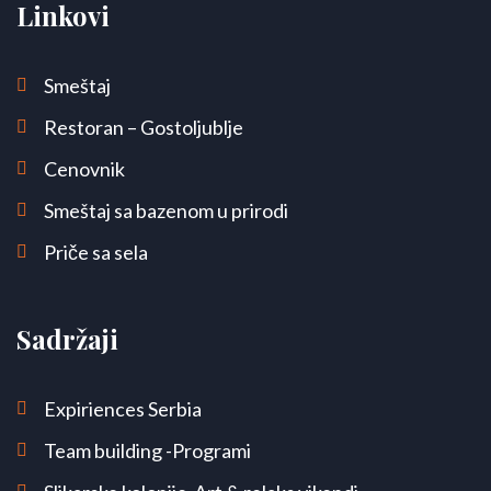
Linkovi
Smeštaj
Restoran – Gostoljublje
Cenovnik
Smeštaj sa bazenom u prirodi
Priče sa sela
Sadržaji
Expiriences Serbia
Team building -Programi