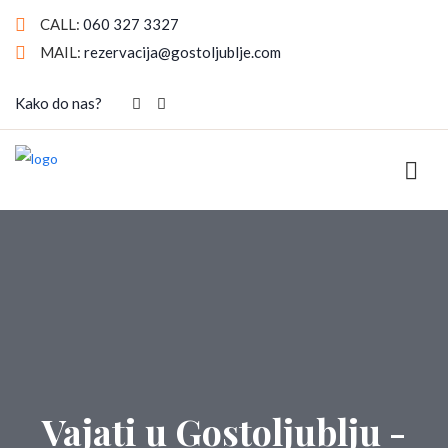
CALL:
060 327 3327
MAIL:
rezervacija@gostoljublje.com
Kako do nas?
Vajati u Gostoljublju -