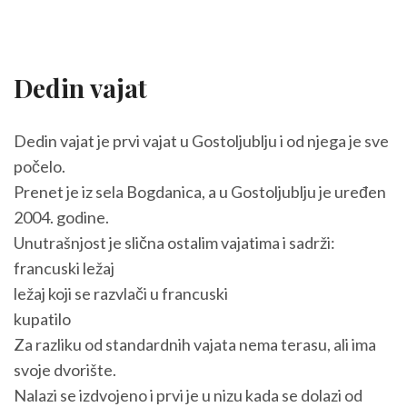
Dedin vajat
Dedin vajat je prvi vajat u Gostoljublju i od njega je sve
počelo.
Prenet je iz sela Bogdanica, a u Gostoljublju je uređen
2004. godine.
Unutrašnjost je slična ostalim vajatima i sadrži:
francuski ležaj
ležaj koji se razvlači u francuski
kupatilo
Za razliku od standardnih vajata nema terasu, ali ima
svoje dvorište.
Nalazi se izdvojeno i prvi je u nizu kada se dolazi od