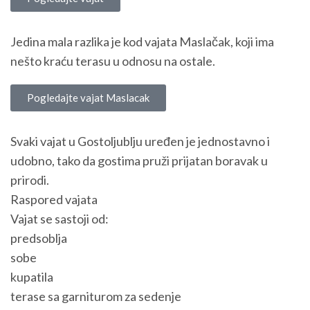
Jedina mala razlika je kod vajata Maslačak, koji ima
nešto kraću terasu u odnosu na ostale.
Pogledajte vajat Maslacak
Svaki vajat u Gostoljublju uređen je jednostavno i
udobno, tako da gostima pruži prijatan boravak u
prirodi.
Raspored vajata
Vajat se sastoji od:
predsoblja
sobe
kupatila
terase sa garniturom za sedenje