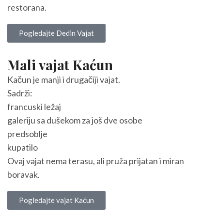
restorana.
Pogledajte Dedin Vajat
Mali vajat Kaćun
Kačun je manji i drugačiji vajat.
Sadrži:
francuski ležaj
galeriju sa dušekom za još dve osobe
predsoblje
kupatilo
Ovaj vajat nema terasu, ali pruža prijatan i miran
boravak.
Pogledajte vajat Kaćun