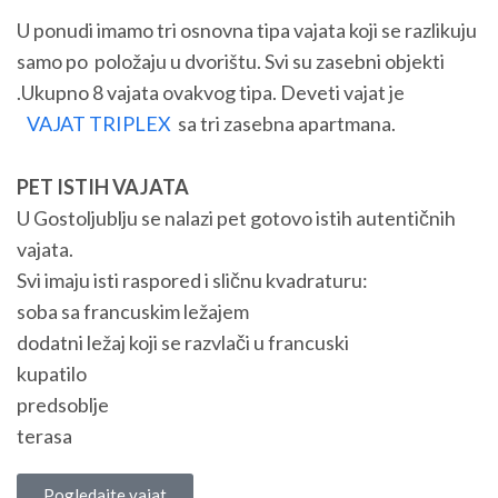
U ponudi imamo tri osnovna tipa vajata koji se razlikuju
samo po položaju u dvorištu. Svi su zasebni objekti
.Ukupno 8 vajata ovakvog tipa. Deveti vajat je
VAJAT TRIPLEX
sa tri zasebna apartmana.
PET ISTIH VAJATA
U Gostoljublju se nalazi pet gotovo istih autentičnih
vajata.
Svi imaju isti raspored i sličnu kvadraturu:
soba sa francuskim ležajem
dodatni ležaj koji se razvlači u francuski
kupatilo
predsoblje
terasa
Pogledajte vajat