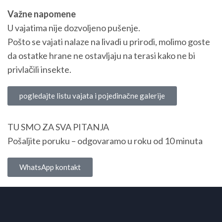
Važne napomene
U vajatima nije dozvoljeno pušenje.
Pošto se vajati nalaze na livadi u prirodi, molimo goste
da ostatke hrane ne ostavljaju na terasi kako ne bi
privlačili insekte.
pogledajte listu vajata i pojedinačne galerije
TU SMO ZA SVA PITANJA
Pošaljite poruku – odgovaramo u roku od 10 minuta
WhatsApp kontakt