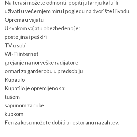
Na terasi možete odmoriti, popiti jutarnju kafu ili
uživati u večernjem miru i pogledu na dvorište i livadu.
Oprema u vajatu
U svakom vajatu obezbeđeno je:
posteljina i peškiri
TV u sobi
Wi-Fi internet
grejanje na norveške radijatore
ormari za garderobu u predsoblju
Kupatilo
Kupatilo je opremljeno sa:
tušem
sapunom za ruke
kupkom
Fen za kosu možete dobiti u restoranu na zahtev.