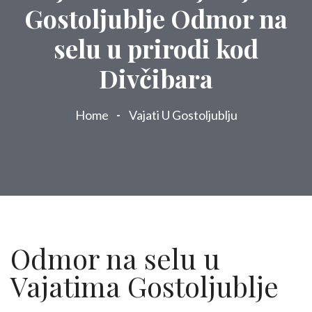
Gostoljublje Odmor na
selu u prirodi kod
Divčibara
Home
Vajati U Gostoljublju
Odmor na selu u
Vajatima Gostoljublje