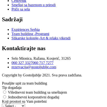
Cenovnik
Smeštaj sa bazenom u prirodi
Priče sa sela
Sadržaji
Expiriences Serbia
Team building -Programi
Slikarske kolonije-Art & relaks vikendi
Kontaktirajte nas
Selo Mionica, Ražana, Kosjerić, 31265
060 327 3327
060 717 7277
rezervacija@gostoljublje.com
Copyright by Gostoljublje 2021. Sva prava zadržana.
Posaljite upit za team building
Tip događaja
Višednevni team building sa smeštajem
Jednodnevni korporativni događaj
Koji prostori su Vam potrebni