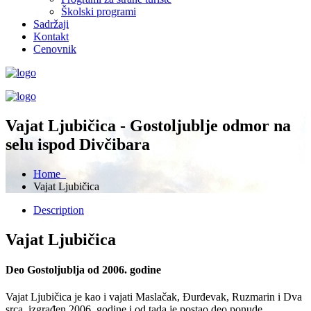
Školski programi
Sadržaji
Kontakt
Cenovnik
Vajat Ljubičica - Gostoljublje odmor na
selu ispod Divčibara
Home
Vajat Ljubičica
Description
Vajat Ljubičica
Deo Gostoljublja od 2006. godine
Vajat Ljubičica je kao i vajati Maslačak, Đurđevak, Ruzmarin i Dva
srca, izgrađen 2006. godine i od tada je postao deo ponude