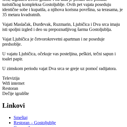
turističkog kompleksa Gostoljublje. Ovih pet vajata poseduju
identične sobe i kupatila, a njihova korisna površina, sa terasama, je
35 metara kvadratnih.
Vajati Maslačak, Đurđevak, Ruzmarin, Ljubičica i Dva srca imaju
isti spoljni izgled i deo su prepoznatljivog šarma Gostoljublja.
Vajat Ljubičica je četvorokrevetni apartman i ne poseduje
predsoblje.
U vajatu Ljubičica, očekuje vas posteljina, peškiri, tečni sapun i
toalet papir.
U zimskom periodu vajat Dva srca se greje uz pomoć radijatora.
Televizija
Wifi internet
Restoran
Dečije igralište
Linkovi
Smeštaj
Restoran – Gostoljublje