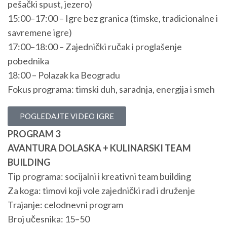
pešački spust, jezero)
15:00–17:00 – Igre bez granica (timske, tradicionalne i
savremene igre)
17:00–18:00 – Zajednički ručak i proglašenje
pobednika
18:00 – Polazak ka Beogradu
Fokus programa: timski duh, saradnja, energija i smeh
POGLEDAJTE VIDEO IGRE
PROGRAM 3
AVANTURA DOLASKA + KULINARSKI TEAM
BUILDING
Tip programa: socijalni i kreativni team building
Za koga: timovi koji vole zajednički rad i druženje
Trajanje: celodnevni program
Broj učesnika: 15–50