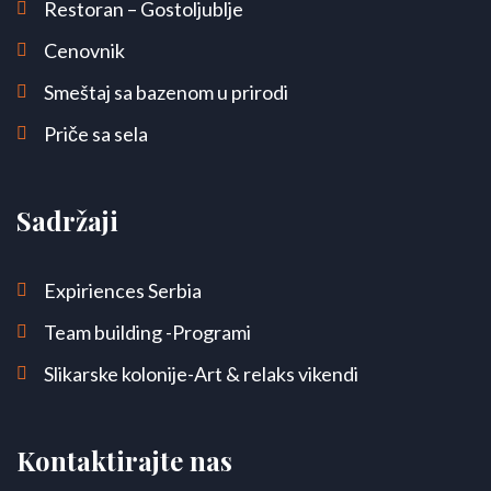
Restoran – Gostoljublje
Cenovnik
Smeštaj sa bazenom u prirodi
Priče sa sela
Sadržaji
Expiriences Serbia
Team building -Programi
Slikarske kolonije-Art & relaks vikendi
Kontaktirajte nas