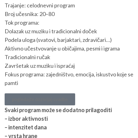
Trajanje: celodnevni program
Broj učesnika: 20–80
Tok programa:
Dolazak uz muziku i tradicionalni doček
Podela uloga (svatovi, barjaktari, zdravičari…)
Aktivno učestvovanje u običajima, pesmi i igrama
Tradicionalni ručak
Završetak uz muziku i ispraćaj
Fokus programa: zajedništvo, emocija, iskustvo koje se
pamti
pogledajte dozivljaj svadbe
Svaki program može se dodatno prilagoditi
– izbor aktivnosti
– intenzitet dana
– vrsta hrane