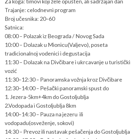
Za koga: timovi koji žele opušten, ali sadržajan dan
Trajanje: celodnevni program
Broj učesnika: 20–60
Satnica:
08:00 – Polazak iz Beograda / Novog Sada
10:00 – Dolazak u Mionicu(Valjevo), poseta
tradicionalnoj vodenici i degustacija
11:30 – Dolazak na Divčibare i ukrcavanje u turistički
vozić
11:30–12:30 – Panoramska vožnja kroz Divčibare
12:30–14:00 – Pešački panoramski spust do
1. Jezera-5km+4km do Gostoljublja
2.Vodopada i Gostoljublja 8km
14:00–14:30 – Pauza na jezeru ili
vodopadu(osveženje, sokovi)
14:30 – Prevoz ili nastavak pešačenja do Gostoljublja