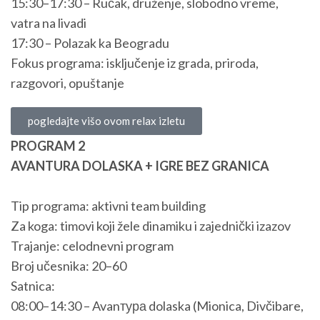
15:30–17:30 – Ručak, druženje, slobodno vreme,
vatra na livadi
17:30 – Polazak ka Beogradu
Fokus programa: isključenje iz grada, priroda,
razgovori, opuštanje
pogledajte višo ovom relax izletu
PROGRAM 2
AVANTURA DOLASKA + IGRE BEZ GRANICA
Tip programa: aktivni team building
Za koga: timovi koji žele dinamiku i zajednički izazov
Trajanje: celodnevni program
Broj učesnika: 20–60
Satnica:
08:00–14:30 – Avanтура dolaska (Mionica, Divčibare,