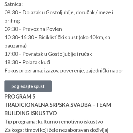
Satnica:
08:30 – Dolazak u Gostoljublje, doručak / meze i
brifing
09:30 – Prevoz na Povlen
10:30–16:30 – Biciklistički spust (oko 40 km, sa
pauzama)
17:00 – Povratak u Gostoljublje i ručak
18:30 – Polazak kući
Fokus programa: izazov, poverenje, zajednički napor
pogledajte spust
PROGRAM 5
TRADICIONALNA SRPSKA SVADBA – TEAM
BUILDING ISKUSTVO
Tip programa: kulturno i emotivno iskustvo
Za koga: timovi koji žele nezaboravan doživljaj