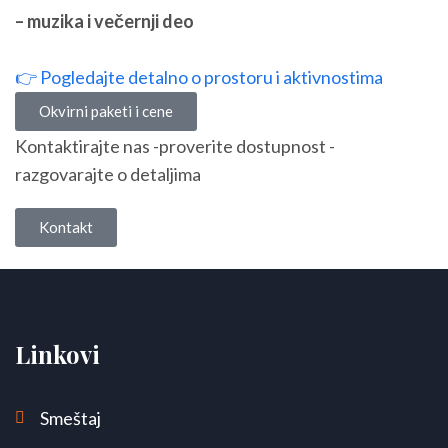
– muzika i večernji deo
👉 Pogledajte detalno o prostoru i aktivnostima
Okvirni paketi i cene
Kontaktirajte nas -proverite dostupnost -
razgovarajte o detaljima
Kontakt
Linkovi
Smeštaj