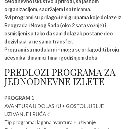
celodnevno iskustvo u prirodi, sa jasnom
organizacijom, sadržajem i satnicama.
Svi programi su prilagođeni grupama koje dolaze iz
Beograda i Novog Sada (oko 2 sata vožnje) i
osmišljeni su tako da sam dolazak postane deo
doživljaja, a ne samo transfer.
Programi su modularni – mogu se prilagoditi broju
učesnika, dinamici tima i godišnjem dobu.
PREDLOZI PROGRAMA ZA
JEDNODNEVNE IZLETE
PROGRAM 1
AVANTURA U DOLASKU + GOSTOLJUBLJE
UŽIVANJE I RUĆAK
Tip programa: lagana avantura + uživanje