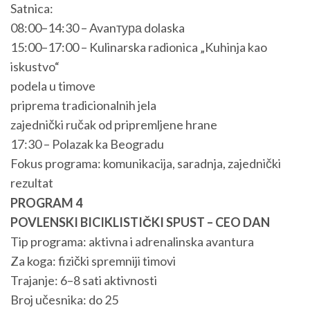
Satnica:
08:00–14:30 – Avanтура dolaska
15:00–17:00 – Kulinarska radionica „Kuhinja kao
iskustvo“
podela u timove
priprema tradicionalnih jela
zajednički ručak od pripremljene hrane
17:30 – Polazak ka Beogradu
Fokus programa: komunikacija, saradnja, zajednički
rezultat
PROGRAM 4
POVLENSKI BICIKLISTIČKI SPUST – CEO DAN
Tip programa: aktivna i adrenalinska avantura
Za koga: fizički spremniji timovi
Trajanje: 6–8 sati aktivnosti
Broj učesnika: do 25